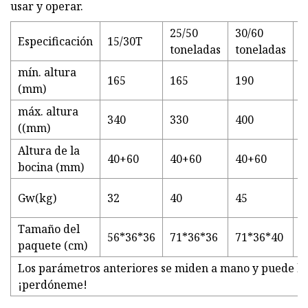
usar y operar.
25/50
30/60
Especificación
15/30T
4
toneladas
toneladas
mín. altura
165
165
190
2
(mm)
máx. altura
340
330
400
3
((mm)
Altura de la
40+60
40+60
40+60
4
bocina (mm)
s
Gw(kg)
32
40
45
c
Tamaño del
56*36*36
71*36*36
71*36*40
7
paquete (cm)
Los parámetros anteriores se miden a mano y puede h
¡perdóneme!