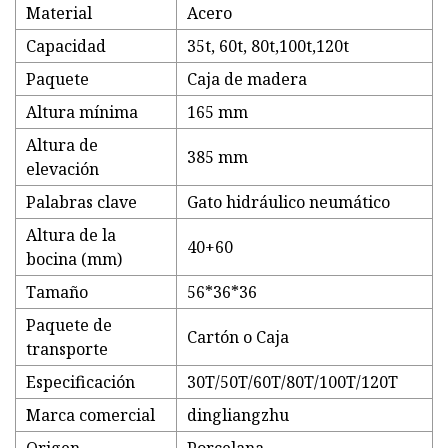
Material
Acero
Capacidad
35t, 60t, 80t,100t,120t
Paquete
Caja de madera
Altura mínima
165 mm
Altura de
385 mm
elevación
Palabras clave
Gato hidráulico neumático
Altura de la
40+60
bocina (mm)
Tamaño
56*36*36
Paquete de
Cartón o Caja
transporte
Especificación
30T/50T/60T/80T/100T/120T
Marca comercial
dingliangzhu