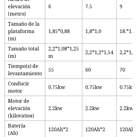
elevación
6
7.5
9
(metro)
Tamaño de la
plataforma
1,85*0,88
1,8*1,0
18.*1.0
(m)
Tamaño total
2,2*1,08*1,25
2,2*1,2*1,54
2,2*1,2
(m)
m
Tiempo(s) de
55
60
70
levantamiento
Conducir
0.75kw
0.75kw
0.75kw
motor
Motor de
elevación
2.2kw
2.2kw
2.2kw
(kilovatios)
Batería
120Ah*2
120Ah*2
120Ah*
(Ah)