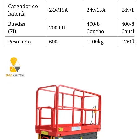
Cargador de
24v/15A
24v/15A
24v/15
batería
Ruedas
400-8
400-8
200 PU
(Fi)
Caucho
Caucho
Peso neto
600
1100kg
1260kg