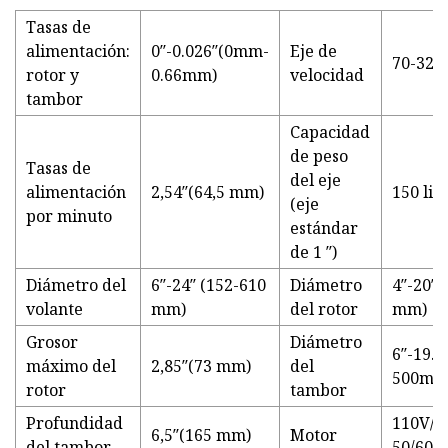
Tasas de
alimentación:
0″-0.026″(0mm-
Eje de
70-320
rotor y
0.66mm)
velocidad
tambor
Capacidad
de peso
Tasas de
del eje
alimentación
2,54″(64,5 mm)
150 lib
(eje
por minuto
estándar
de 1 ″)
Diámetro del
6″-24″ (152-610
Diámetro
4″-20″ 
volante
mm)
del rotor
mm)
Grosor
Diámetro
6″-19.5
máximo del
2,85″(73 mm)
del
500mm
rotor
tambor
Profundidad
110V/2
6,5″(165 mm)
Motor
del tambor
50/60H