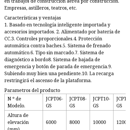
en trabajos de construcción aérea por construcción.
Empresas, astilleros, teatros, etc.
Características y ventajas
1. Basado en tecnología inteligente importada y
accesorios importados. 2. Alimentado por batería de
CC.3. Controles proporcionales.4. Protección
automática contra baches.5. Sistema de frenado
automático.6. Tipo sin marcado.7. Sistema de
diagnóstico a bordo8. Sistema de bajada de
emergencia y botón de parada de emergencia.9.
Subiendo muy bien una pendiente.10. La recarga
restringirá el ascenso de la plataforma.
Parametros del producto
N º de
JCPT06-
JCPT08-
JCPT10-
JCPT1
Modelo.
GS
GS
GS
GS
Altura de
elevación
6000
8000
10000
12000
(mm)