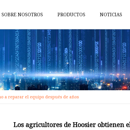
SOBRE NOSOTROS
PRODUCTOS
NOTICIAS
Partes del gato hidráulico de a
Elevador de tijera
Elevador de vehículos
Gatos hidráulicos de aire
Extracción de escape
Torno de disco de freno
ho a reparar el equipo después de años
Elevador de dos postes
Elevador de cuatro postes
Extracción de escape de tipo fi
Los agricultores de Hoosier obtienen e