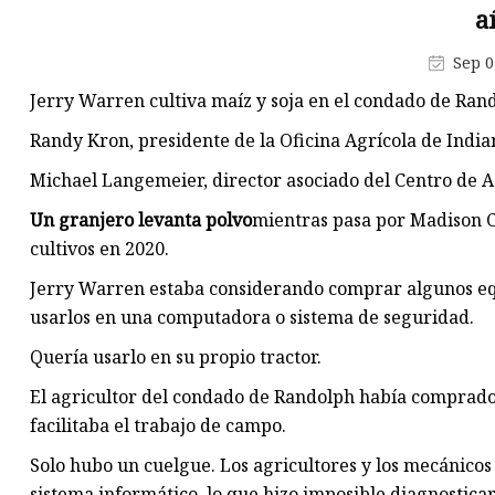
Extracción de escape de tipo
a
móvil
Sep 0
Torno de disco de freno de alt
calidad
Jerry Warren cultiva maíz y soja en el condado de Ran
Cilindros hidraulicos
Randy Kron, presidente de la Oficina Agrícola de India
Para Maquinaria Agrícola
Michael Langemeier, director asociado del Centro de 
Para equipos de trabajo aéreo
Un granjero levanta polvo
mientras pasa por Madison C
cultivos en 2020.
Piezas para Ascensor
Jerry Warren estaba considerando comprar algunos equ
Gatos para Camión y Autobús
usarlos en una computadora o sistema de seguridad.
Quería usarlo en su propio tractor.
El agricultor del condado de Randolph había comprado
facilitaba el trabajo de campo.
Solo hubo un cuelgue. Los agricultores y los mecánico
sistema informático, lo que hizo imposible diagnostica