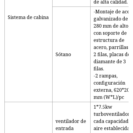
de alta calidad.
-Montaje de acer
Sistema de cabina
galvanizado de
280 mm de alto,
con soporte de
estructura de
acero, parrillas d
Sótano
2 filas, placas de
diamante de 3
filas.
-2 rampas,
configuración
externa, 620*200
mm (W*L)/pc
1*7.5kw
turboventiladore
ventilador de
cada capacidad d
entrada
aire establecida: