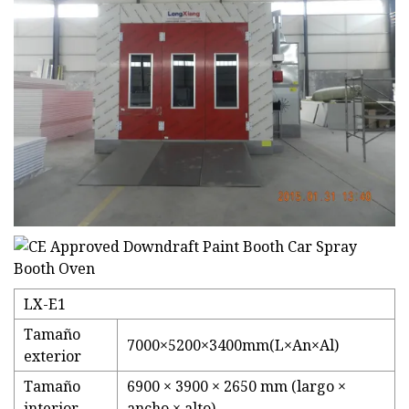
LX-E1
Tamaño
7000×5200×3400mm(L×An×Al)
exterior
Tamaño
6900 × 3900 × 2650 mm (largo ×
interior
ancho × alto)